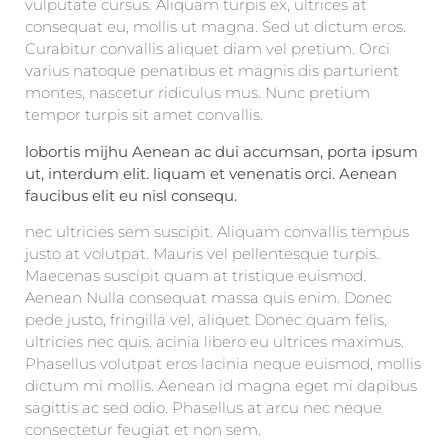
vulputate cursus. Aliquam turpis ex, ultrices at
consequat eu, mollis ut magna. Sed ut dictum eros.
Curabitur convallis aliquet diam vel pretium. Orci
varius natoque penatibus et magnis dis parturient
montes, nascetur ridiculus mus. Nunc pretium
tempor turpis sit amet convallis.
lobortis mijhu Aenean ac dui accumsan, porta ipsum
ut, interdum elit. liquam et venenatis orci. Aenean
faucibus elit eu nisl consequ.
nec ultricies sem suscipit. Aliquam convallis tempus
justo at volutpat. Mauris vel pellentesque turpis.
Maecenas suscipit quam at tristique euismod.
Aenean Nulla consequat massa quis enim. Donec
pede justo, fringilla vel, aliquet Donec quam felis,
ultricies nec quis. acinia libero eu ultrices maximus.
Phasellus volutpat eros lacinia neque euismod, mollis
dictum mi mollis. Aenean id magna eget mi dapibus
sagittis ac sed odio. Phasellus at arcu nec neque
consectetur feugiat et non sem.