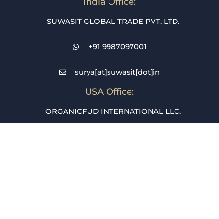
India Office:
SUWASIT GLOBAL TRADE PVT. LTD.
+91 9987097001
surya[at]suwasit[dot]in
USA Office:
ORGANICFUD INTERNATIONAL LLC.
+1 689 250 0616
purchase[at]suwasit[dot]in
Dubai Office:
METANOIA MARKETING