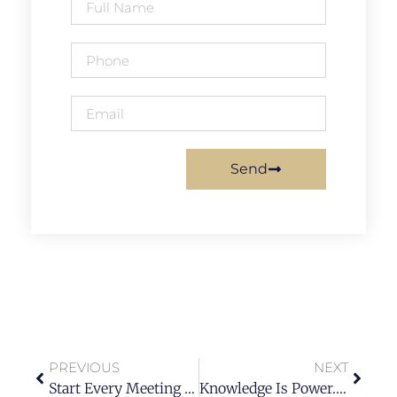
Send
PREVIOUS
NEXT
Start Every Meeting With A Handshake.
Knowledge Is Power. Read Books To Get Smart.