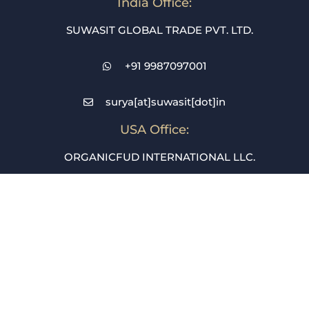
India Office:
SUWASIT GLOBAL TRADE PVT. LTD.
+91 9987097001
surya[at]suwasit[dot]in
USA Office:
ORGANICFUD INTERNATIONAL LLC.
+1 689 250 0616
purchase[at]suwasit[dot]in
Dubai Office:
METANOIA MARKETING