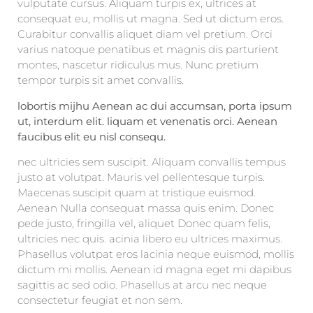
vulputate cursus. Aliquam turpis ex, ultrices at
consequat eu, mollis ut magna. Sed ut dictum eros.
Curabitur convallis aliquet diam vel pretium. Orci
varius natoque penatibus et magnis dis parturient
montes, nascetur ridiculus mus. Nunc pretium
tempor turpis sit amet convallis.
lobortis mijhu Aenean ac dui accumsan, porta ipsum
ut, interdum elit. liquam et venenatis orci. Aenean
faucibus elit eu nisl consequ.
nec ultricies sem suscipit. Aliquam convallis tempus
justo at volutpat. Mauris vel pellentesque turpis.
Maecenas suscipit quam at tristique euismod.
Aenean Nulla consequat massa quis enim. Donec
pede justo, fringilla vel, aliquet Donec quam felis,
ultricies nec quis. acinia libero eu ultrices maximus.
Phasellus volutpat eros lacinia neque euismod, mollis
dictum mi mollis. Aenean id magna eget mi dapibus
sagittis ac sed odio. Phasellus at arcu nec neque
consectetur feugiat et non sem.