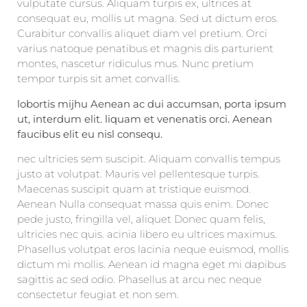
vulputate cursus. Aliquam turpis ex, ultrices at
consequat eu, mollis ut magna. Sed ut dictum eros.
Curabitur convallis aliquet diam vel pretium. Orci
varius natoque penatibus et magnis dis parturient
montes, nascetur ridiculus mus. Nunc pretium
tempor turpis sit amet convallis.
lobortis mijhu Aenean ac dui accumsan, porta ipsum
ut, interdum elit. liquam et venenatis orci. Aenean
faucibus elit eu nisl consequ.
nec ultricies sem suscipit. Aliquam convallis tempus
justo at volutpat. Mauris vel pellentesque turpis.
Maecenas suscipit quam at tristique euismod.
Aenean Nulla consequat massa quis enim. Donec
pede justo, fringilla vel, aliquet Donec quam felis,
ultricies nec quis. acinia libero eu ultrices maximus.
Phasellus volutpat eros lacinia neque euismod, mollis
dictum mi mollis. Aenean id magna eget mi dapibus
sagittis ac sed odio. Phasellus at arcu nec neque
consectetur feugiat et non sem.