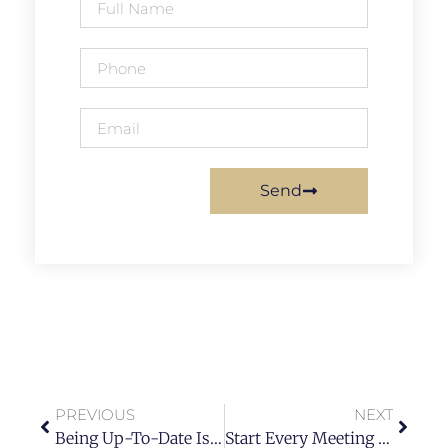
Send
PREVIOUS
NEXT
Being Up-To-Date Is Of Importance To Success.
Start Every Meeting With A Handshake.