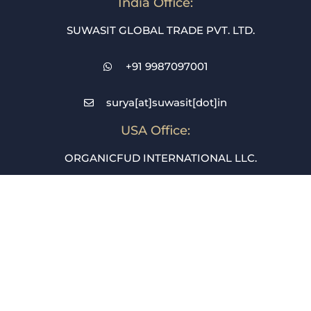
India Office:
SUWASIT GLOBAL TRADE PVT. LTD.
+91 9987097001
surya[at]suwasit[dot]in
USA Office:
ORGANICFUD INTERNATIONAL LLC.
+1 689 250 0616
purchase[at]suwasit[dot]in
Dubai Office:
METANOIA MARKETING